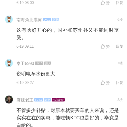
6-19 08:00
回复
赞
南海角北漠河
6楼
LV12
巡抚
这有啥好开心的，国补和苏州补又不能同时享
受。
6-19 09:11
回复
赞
秦卫8993
7楼
LV10
路人
说明电车水份更大
6-19 09:27
回复
赞
麻辣老王
8楼
LV14
尚书
扎心老铁
不管多少补贴，对原本就要买车的人来说，还是
实实在在的实惠，能吃顿KFC也是好的，毕竟是
白给的。