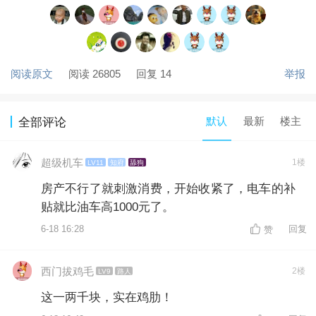
阅读原文
阅读 26805
回复 14
举报
默认
最新
楼主
全部评论
超级机车
1楼
LV11
知府
舔狗
房产不行了就刺激消费，开始收紧了，电车的补
贴就比油车高1000元了。
6-18 16:28
回复
赞
西门拔鸡毛
2楼
LV9
路人
这一两千块，实在鸡肋！