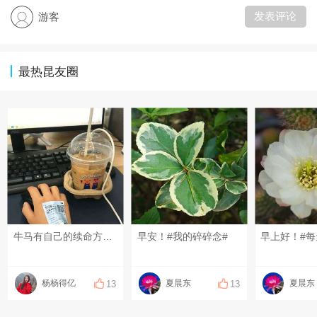
发表评论
游客
最热昆友圈
牛马有自己的续命方式🐮🐴
早安！#我的碎碎念#
杨杨得亿
夏晨东
夏晨东
13
13