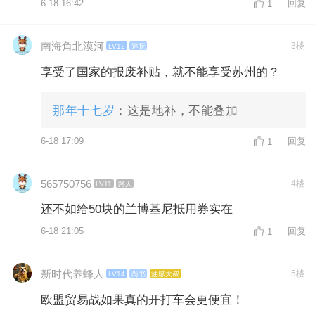
6-18 16:42
回复
1
南海角北漠河
3楼
LV12
巡抚
享受了国家的报废补贴，就不能享受苏州的？
那年十七岁
：这是地补，不能叠加
6-18 17:09
回复
1
565750756
4楼
LV11
路人
还不如给50块的兰博基尼抵用券实在
6-18 21:05
回复
1
新时代养蜂人
5楼
LV14
尚书
油腻大叔
欧盟贸易战如果真的开打车会更便宜！