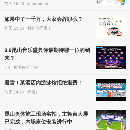
前天 15:40
lamarodom
如果中了一千万，大家会辞职么？
昨天 13:36
我把他弄丢了
8.8昆山音乐盛典你最期待哪一位的到
来？
8-4
根本停不下来
避雷！某酒店内游泳馆拒绝退费！
前天 14:26
蜂蜜）
昆山奥体施工现场实拍，主舞台大屏
已完成，内场座位安装进行中