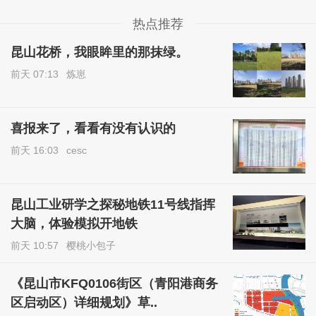
热点推荐
昆山花桥，我眼眸里的那抹绿。
前天 07:13
炼崽
喜报来了，看看有没有认识的
前天 16:03
cesc
昆山工业研学之探秘地铁11号线指挥
大脑，体验模拟开地铁
前天 10:57
樱桃小包子
《昆山市KFQ0106街区（青阳港商务
区启动区）详细规划》草..