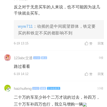
反之对于无意买车的人来说，也不可能因为这几
千块就去买车。
wyw711
：动摇的是中间观望群体，铁定要
买的和铁定不买的都影响不到
6-19 13:15
回复
赞
123abc交通
9楼
LV18
君上
路过看看
6-19 14:12
回复
赞
haizhuifeng
10楼
LV12
巡抚
立法信息员
二十万的车至少补个二万才说的过去，补四万，
三十万车补四万也行，我立马增购一辆