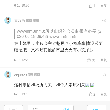
6-18 10:50
回复
1
秦汉唐
9楼
LV1
路人
wwwmm8mm8:所以山姆的会员制很有必要 (2
026-06-18 09:48) wwwmm8mm8
在山姆里，小孩会主动憋尿？小概率事情没必要
瞎扯吧，又不是其他超市里天天有小孩尿尿
6-18 12:22
回复
赞
chj0823
10楼
LV4
路人
这种事情和场所无关，和个人素质相关
6-18 13:43
回复
2
上一页
跳页
下一页