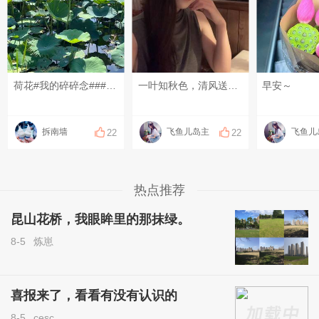
荷花#我的碎碎念###昆山有哪些美景？#每#6月的昆山#天一条昆友圈#
一叶知秋色，清风送浅凉。和盛夏挥手作别，愿所有的遗憾随风散去，美好与收获如约而至～#每天一条昆友圈# #我的碎碎念#
早安～
拆南墙
飞鱼儿岛主
飞鱼儿
22
22
热点推荐
昆山花桥，我眼眸里的那抹绿。
8-5
炼崽
喜报来了，看看有没有认识的
8-5
cesc