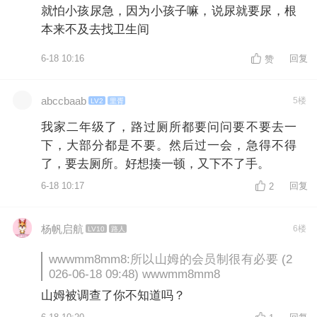
就怕小孩尿急，因为小孩子嘛，说尿就要尿，根
本来不及去找卫生间
6-18 10:16
回复
赞
abccbaab
5楼
LV2
里胥
我家二年级了，路过厕所都要问问要不要去一
下，大部分都是不要。然后过一会，急得不得
了，要去厕所。好想揍一顿，又下不了手。
6-18 10:17
回复
2
杨帆启航
6楼
LV10
路人
wwwmm8mm8:所以山姆的会员制很有必要 (2
026-06-18 09:48) wwwmm8mm8
山姆被调查了你不知道吗？