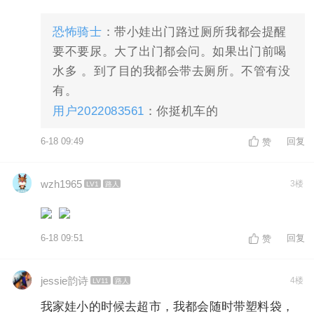
恐怖骑士
：带小娃出门路过厕所我都会提醒
要不要尿。大了出门都会问。如果出门前喝
水多 。到了目的我都会带去厕所。不管有没
有。
用户2022083561
：你挺机车的
6-18 09:49
回复
赞
wzh1965
3楼
LV1
路人
6-18 09:51
回复
赞
jessie韵诗
4楼
LV11
路人
我家娃小的时候去超市，我都会随时带塑料袋，