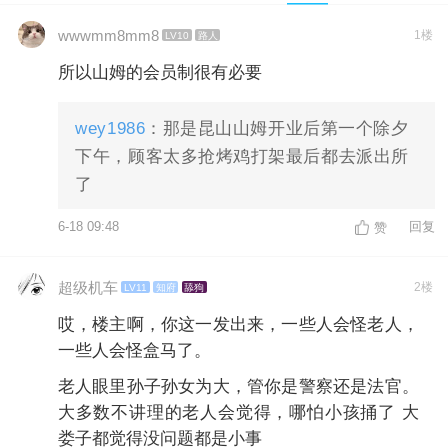
wwwmm8mm8
1楼
LV10
路人
所以山姆的会员制很有必要
wey1986
：那是昆山山姆开业后第一个除夕
下午，顾客太多抢烤鸡打架最后都去派出所
了
6-18 09:48
回复
赞
超级机车
2楼
LV11
知府
舔狗
哎，楼主啊，你这一发出来，一些人会怪老人，
一些人会怪盒马了。
老人眼里孙子孙女为大，管你是警察还是法官。
大多数不讲理的老人会觉得，哪怕小孩捅了 大
娄子都觉得没问题都是小事