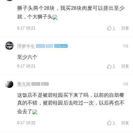
狮子头两个28块，我买28块肉糜可以搓出至少
就，个大狮子头
6-17 18:21
回复
1
浮梦半生
5楼
LV15
宰相
拒绝emo
至少六个
6-17 18:21
回复
1
墨无闻
6楼
LV12
路人
这饭店不是被碧桂园买下来了吗，以前的自助餐
真的不错，被碧桂园后去吃过一次，以后再也不
会去了
6-17 18:32
回复
1