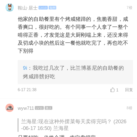
鞍山·居士
7楼
LV10
知州
他家的自助餐里有个烤咸猪蹄的，焦脆香甜，咸
香爽口，很好吃的。有个同事一个人拿了一整个
啃得正香，才发觉这是大厨刚端上来，还没来得
及切成小块的然后这一餐他就吃完了，再也吃不
下别得
9i
：我吃过几次了，比兰博基尼的自助餐的
烤咸蹄髈好吃
6-17 21:38
回复
1
wyw711
8楼
LV11
路人
兰海星:现在这种外摆菜每天卖得完吗？ (2026
-06-17 16:50) 兰海星