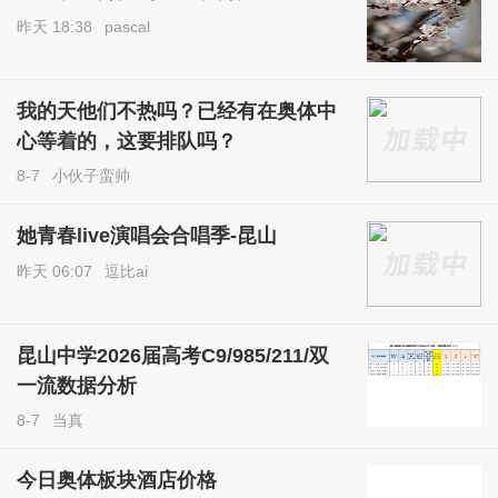
昨天 18:38
pascal
我的天他们不热吗？已经有在奥体中
心等着的，这要排队吗？
8-7
小伙子蛮帅
她青春live演唱会合唱季-昆山
昨天 06:07
逗比ai
昆山中学2026届高考C9/985/211/双
一流数据分析
8-7
当真
今日奥体板块酒店价格