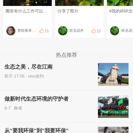
圈里有什么工作可以推荐的吗？
分享了图片
梦田香草的窝
听见花开
听见花
15
15
热点推荐
生态之美，尽在江南
前天 17:06
xksr皓钧
做新时代生态环境的守护者
8-7
舞者
从"要我环保"到"我要环保"