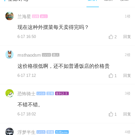
兰海星
1楼
LV9
婉仪
现在这种外摆菜每天卖得完吗？
6-17 16:50
回复
2
msthaodsm
2楼
LV10
路人
这价格很低啊，还不如普通饭店的价格贵
6-17 17:12
回复
1
恐怖骑士
3楼
LV16
王爷
签到之王
不错不错。
6-17 18:02
回复
1
浮梦半生
4楼
LV15
宰相
拒绝emo