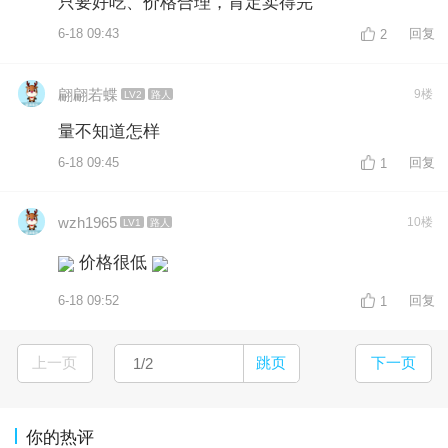
只要好吃、价格合理，肯定卖得完
6-18 09:43
回复
2
翩翩若蝶
9楼
LV2
路人
量不知道怎样
6-18 09:45
回复
1
wzh1965
10楼
LV1
路人
价格很低
6-18 09:52
回复
1
上一页
跳页
下一页
你的热评