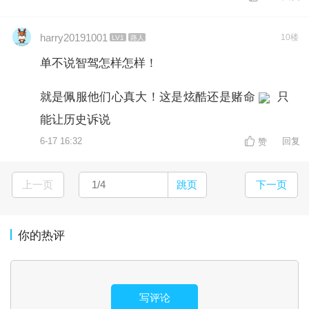
harry20191001
10楼
LV1
路人
单不说智驾怎样怎样！
就是佩服他们心真大！这是炫酷还是赌命
只
能让历史诉说
6-17 16:32
回复
赞
上一页
跳页
下一页
你的热评
写评论