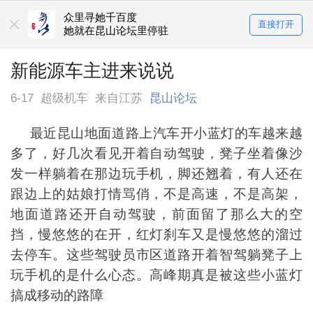
众里寻她千百度
直接打开
她就在昆山论坛里停驻
新能源车主进来说说
6-17
超级机车
来自江苏
昆山论坛
最近昆山地面道路上汽车开小蓝灯的车越来越
多了，好几次看见开着自动驾驶，凳子坐着像沙
发一样躺着在那边玩手机，脚还翘着，有人还在
跟边上的姑娘打情骂俏，不是高速，不是高架，
地面道路还开自动驾驶，前面留了那么大的空
挡，慢悠悠的在开，红灯刹车又是慢悠悠的溜过
去停车。这些驾驶员市区道路开着智驾躺凳子上
玩手机的是什么心态。高峰期真是被这些小蓝灯
搞成移动的路障