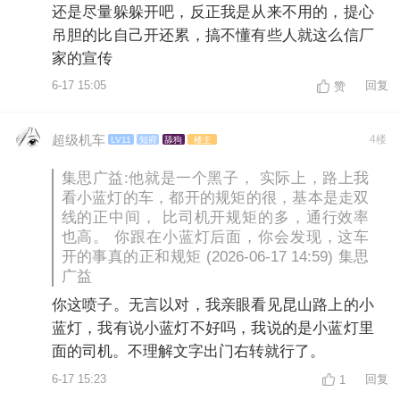
还是尽量躲躲开吧，反正我是从来不用的，提心
吊胆的比自己开还累，搞不懂有些人就这么信厂
家的宣传
6-17 15:05
回复
赞
超级机车
4楼
LV11
知府
舔狗
楼主
集思广益:他就是一个黑子， 实际上，路上我
看小蓝灯的车，都开的规矩的很，基本是走双
线的正中间， 比司机开规矩的多，通行效率
也高。 你跟在小蓝灯后面，你会发现，这车
开的事真的正和规矩 (2026-06-17 14:59) 集思
广益
你这喷子。无言以对，我亲眼看见昆山路上的小
蓝灯，我有说小蓝灯不好吗，我说的是小蓝灯里
面的司机。不理解文字出门右转就行了。
6-17 15:23
回复
1