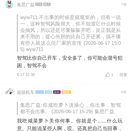
集思广益
7楼
LV6
路人
wyw711:不出事的时候是挺规矩的，但有一说
一，这种智驾风险很大，你不知道它什么时候
会抽风，所以还是尽量躲躲开吧，反正我是从
来不用的，提心吊胆的比自己开还累，搞不懂
有些人就这么信厂家的宣传 (2026-06-17 15:0
5) wyw711
智驾比你自己开车，安全多了，你可能会溜号犯
困，智驾不会
6-17 15:30
回复
1
超级机车
8楼
LV11
知府
舔狗
楼主
集思广益:你咸吃萝卜淡操心，你出事，智驾
都不会出事。 (2026-06-17 15:29) 集思广益
我吃咸菜萝卜关你何事。你就是个......什么玩
意。只能说某些人啊，哎。还真把自己当回事，