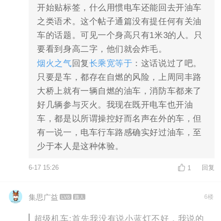
开始贴标签，什么用惯电车还能回去开油车
之类语术。这个帖子通篇没有提任何有关油
车的话题。可见一个身高只有1米3的人。只
要看到身高二字，他们就会炸毛。
烟火之气
回复
长乘宽等于
：这话说过了吧。
只要是车，都存在自燃的风险，上周同丰路
大桥上就有一辆自燃的油车，消防车都来了
好几辆参与灭火。我现在既开电车也开油
车，都是以所谓操控好而名声在外的车，但
有一说一，电车行车路感确实好过油车，至
少于本人是这种体验。
6-17 15:26
回复
1
集思广益
6楼
LV6
路人
超级机车:首先我没有说小蓝灯不好，我说的