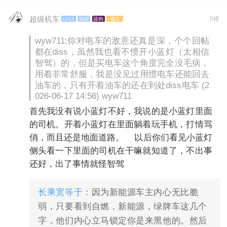
超级机车
5楼
LV11
知府
舔狗
楼主
wyw711:你对电车的敌意还真是深，个个回帖
都在diss，虽然我也看不惯开小蓝灯（太相信
智驾）的，但是买电车这个角度完全没毛病，
用着非常舒服，我是没见过用惯电车还能回去
油车的，只有开着油车的还在到处diss电车 (2
026-06-17 14:56) wyw711
首先我没有说小蓝灯不好，我说的是小蓝灯里面
的司机。开着小蓝灯在里面躺着玩手机，打情骂
俏，而且还是地面道路。 以后你们看见小蓝灯
侧头看一下里面的司机在干嘛就知道了，不出事
还好，出了事情就怪智驾
长乘宽等于
：因为新能源车主内心无比脆
弱，只要看到自燃，新能源，绿牌车这几个
字，他们内心立马锁定你是来黑他的。然后