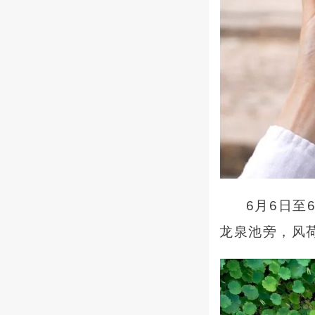
6月6日至
龙泉池旁，风