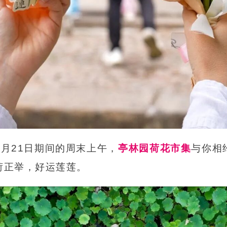
6月21日期间的周末上午，
亭林园荷花市集
与你相
荷正举，好运莲莲。