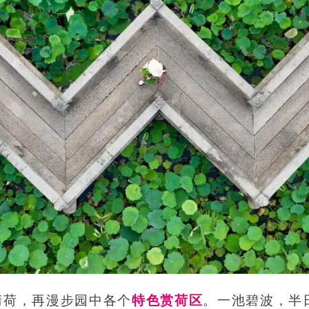
清荷，再漫步园中各个
特色赏荷区
。一池碧波，半