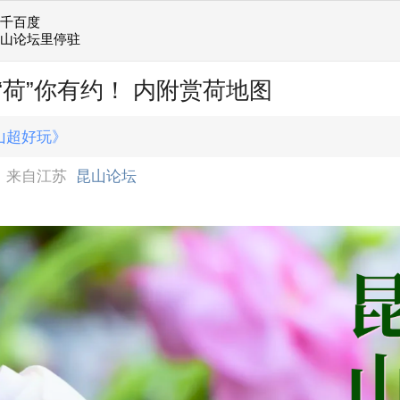
她千百度
昆山论坛里停驻
“荷”你有约！ 内附赏荷地图
山超好玩》
来自江苏
昆山论坛