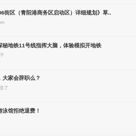
106街区（青阳港商务区启动区）详细规划》草..
om
探秘地铁11号线指挥大脑，体验模拟开地铁
子
，大家会辞职么？
丢了
游泳馆拒绝退费！