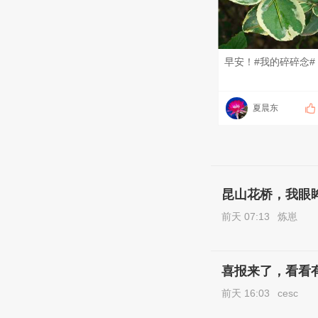
早安！#我的碎碎念#
夏晨东
昆山花桥，我眼
前天 07:13
炼崽
喜报来了，看看
前天 16:03
cesc