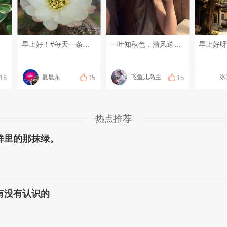
早上好！#每天一条昆友圈#
一叶知秋色，清风送浅凉。和盛夏挥手作别，愿所有的遗憾随风散去，美好与收获如约而至～#每天一条昆友圈# #我的碎碎念#
早上好
夏晨东
飞鱼儿岛主
冰
16
15
15
热点推荐
眸里的那抹绿。
有没有认识的