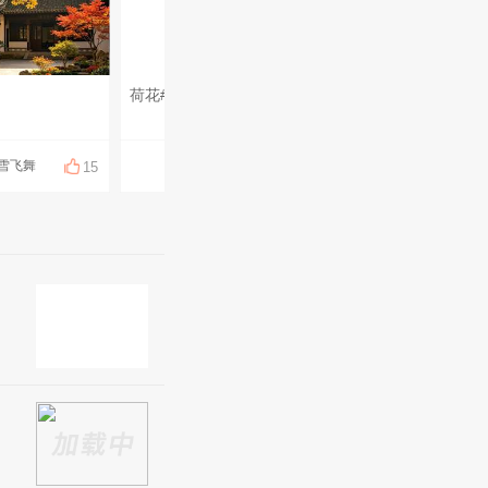
呀
荷花#我的碎碎念###昆山有哪些美景？#每#6月的昆山#天一条昆友圈#
安#你今天运动了吗# #三餐四季 温柔有趣# #一句话总结你的假期生活#
雪飞舞
拆南墙
鱼走海哭
15
14
14