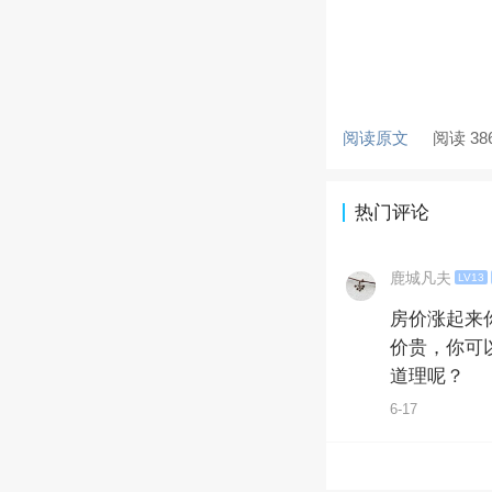
阅读原文
阅读 38
热门评论
鹿城凡夫
LV13
房价涨起来
价贵，你可
道理呢？
6-17