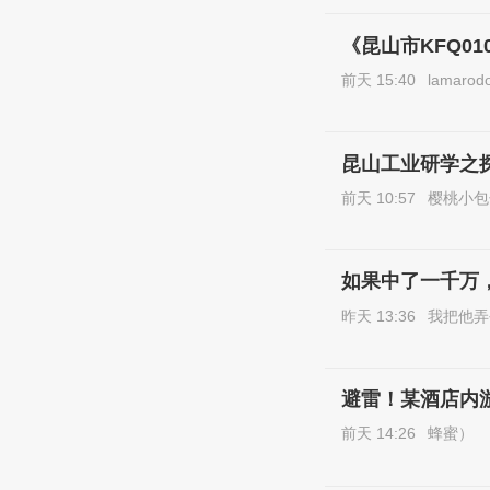
《昆山市KFQ0
前天 15:40
lamarod
昆山工业研学之
前天 10:57
樱桃小包
如果中了一千万
昨天 13:36
我把他弄
避雷！某酒店内
前天 14:26
蜂蜜）