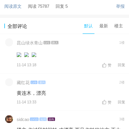
阅读原文
阅读 75787
回复 5
举报
默认
最新
楼主
全部评论
昆山绿水青山
1楼
LV1
路人
11-14 13:18
回复
赞
藏红花
2楼
LV9
通判
黄连木，漂亮
11-14 13:33
回复
赞
sidcao
3楼
LV10
知州
舔狗