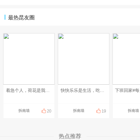
最热昆友圈
着急个人，荷花是我吹开的。#每天一条昆友圈# #昆山有哪些美景？# #我的碎碎念# #6月的昆山#
快快乐乐是生活，吃吃喝喝是常态，苦了谁，都不能苦了我的樱桃小嘴，嘴巴这辈子跟着我，也算是享福咯。#每天一条昆友圈# #我的碎碎念# #6月的昆山# #三餐四季 温柔有趣#
拆南墙
拆南墙
拆南墙
20
19
热点推荐