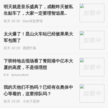
明天就是音乐盛典了，成毅昨天被私
生贴车了，大家一定要理智追星..
前天 10:15
blue深蓝梦境
太火爆了！昆山火车站已经被果果大
军包围了
前天 10:19
团团忙疯
下班特地去现场看了青阳港中亿丰大
厦的高度，不是很理想
8-6
lamarodom
我的天他们不热吗？已经有在奥体中
心等着的，这要排队吗？
前天 13:25
小伙子蛮帅