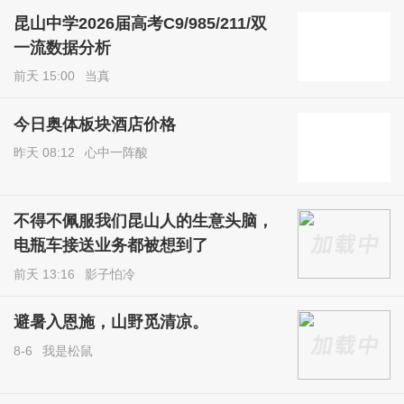
昆山中学2026届高考C9/985/211/双
一流数据分析
前天 15:00
当真
今日奥体板块酒店价格
昨天 08:12
心中一阵酸
不得不佩服我们昆山人的生意头脑，
电瓶车接送业务都被想到了
前天 13:16
影子怕冷
避暑入恩施，山野觅清凉。
8-6
我是松鼠