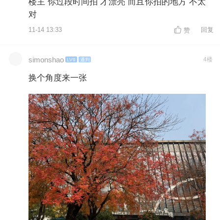
楼主 你过段时间拍 才漂亮 而且你拍的地方 不太
对
11-14 13:33
回复
赞
simonshao
4楼
LV9
通判
换个角度来一张