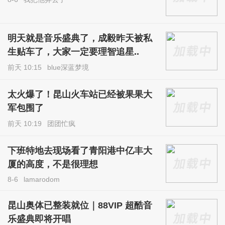
明天就是音乐盛典了，成毅昨天被私
生贴车了，大家一定要理智追星..
前天 10:15
blue深蓝梦境
太火爆了！昆山火车站已经被果果大
军包围了
前天 10:19
团团忙疯
下班特地去现场看了青阳港中亿丰大
厦的高度，不是很理想
8-6
lamarodom
昆山奥体已整装就位｜88VIP 超酷音
乐盛典即将开唱