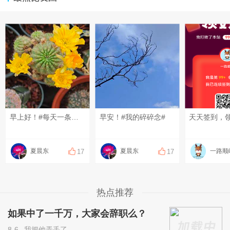
早上好！#每天一条昆友圈#
早安！#我的碎碎念#
夏晨东
夏晨东
一路顺
17
17
热点推荐
如果中了一千万，大家会辞职么？
8-6
我把他弄丢了