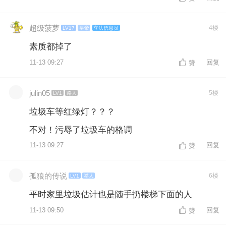
超级菠萝
4楼
LV17
皇帝
立法信息员
素质都掉了
11-13 09:27
回复
赞
julin05
5楼
LV1
路人
垃圾车等红绿灯？？？
不对！污辱了垃圾车的格调
11-13 09:27
回复
赞
孤狼的传说
6楼
LV1
举人
平时家里垃圾估计也是随手扔楼梯下面的人
11-13 09:50
回复
赞