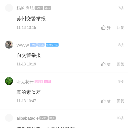
杨帆启航
7楼
LV10
路人
苏州交警举报
11-13 10:15
回复
赞
vvvvw
8楼
LV8
知县
拒绝emo
向交警举报
11-13 10:19
回复
赞
听见花开
9楼
LV18
女君
真的素质差
11-13 10:47
回复
赞
alibabatadie
10楼
LV11
路人