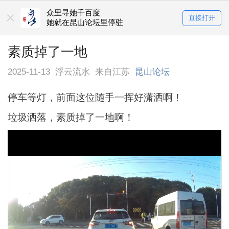
众里寻她千百度
直接打开
她就在昆山论坛里停驻
素质掉了一地
2025-11-13
浮云流水
来自江苏
昆山论坛
停车等灯，前面这位随手一挥好潇洒啊！
垃圾洒落，素质掉了一地啊！