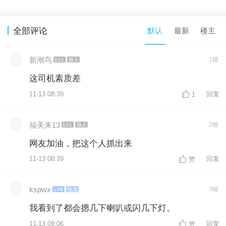
默认
最新
楼主
全部评论
新潮鸟
1楼
LV1
路人
这司机素质差
11-13 08:39
回复
1
福美来13
2楼
LV1
路人
网友加油，把这个人抓出来
11-13 08:39
回复
赞
kspwx
3楼
LV8
知县
我看到了都会摁几下喇叭或闪几下灯。
11-13 09:06
回复
赞